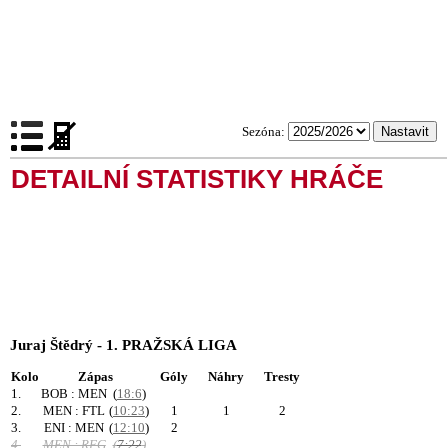
Sezóna:
DETAILNÍ STATISTIKY HRÁČE
Juraj Štědrý - 1. PRAŽSKÁ LIGA
Kolo
Zápas
Góly
Náhry
Tresty
1.
BOB : MEN
(
18:6
)
2.
MEN : FTL
(
10:23
)
1
1
2
3.
ENI : MEN
(
12:10
)
2
4.
MEN : RFG
(
7:22
)