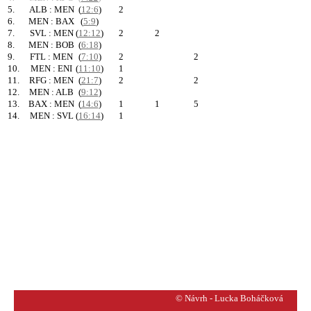
5.
ALB : MEN
(
12:6
)
2
6.
MEN : BAX
(
5:9
)
7.
SVL : MEN
(
12:12
)
2
2
8.
MEN : BOB
(
6:18
)
9.
FTL : MEN
(
7:10
)
2
2
10.
MEN : ENI
(
11:10
)
1
11.
RFG : MEN
(
21:7
)
2
2
12.
MEN : ALB
(
9:12
)
13.
BAX : MEN
(
14:6
)
1
1
5
14.
MEN : SVL
(
16:14
)
1
© Návrh - Lucka Boháčková