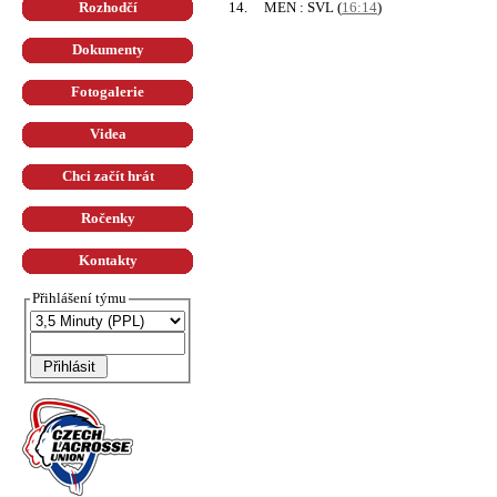
14.
MEN : SVL
(
16:14
)
Rozhodčí
Dokumenty
Fotogalerie
Videa
Chci začít hrát
Ročenky
Kontakty
Přihlášení týmu