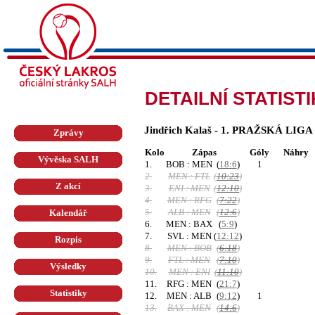
DETAILNÍ STATIST
Jindřich Kalaš - 1. PRAŽSKÁ LIGA
Zprávy
Kolo
Zápas
Góly
Náhry
Vývěska SALH
1.
BOB : MEN
(
18:6
)
1
2.
MEN : FTL
(
10:23
)
Z akcí
3.
ENI : MEN
(
12:10
)
4.
MEN : RFG
(
7:22
)
5.
ALB : MEN
(
12:6
)
Kalendář
6.
MEN : BAX
(
5:9
)
7.
SVL : MEN
(
12:12
)
Rozpis
8.
MEN : BOB
(
6:18
)
9.
FTL : MEN
(
7:10
)
Výsledky
10.
MEN : ENI
(
11:10
)
11.
RFG : MEN
(
21:7
)
Statistiky
12.
MEN : ALB
(
9:12
)
1
13.
BAX : MEN
(
14:6
)