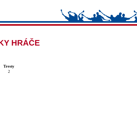
IKY HRÁČE
Tresty
2