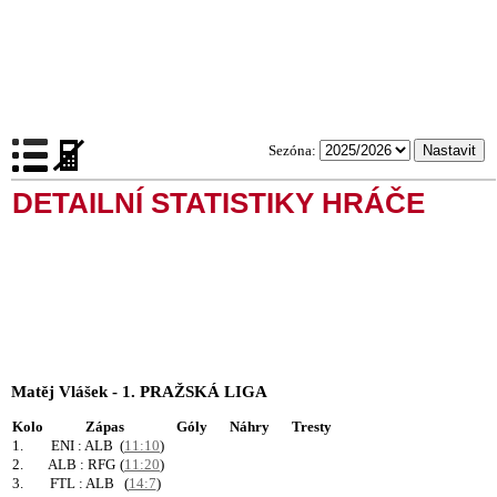
Sezóna:
DETAILNÍ STATISTIKY HRÁČE
Matěj Vlášek - 1. PRAŽSKÁ LIGA
Kolo
Zápas
Góly
Náhry
Tresty
1.
ENI : ALB
(
11:10
)
2.
ALB : RFG
(
11:20
)
3.
FTL : ALB
(
14:7
)