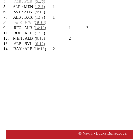
4.
ALB : BOB
(
3:20
)
5.
ALB : MEN
(
12:6
)
1
6.
SVL : ALB
(
9:10
)
7.
ALB : BAX
(
12:9
)
1
8.
ALB : ENI
(
10:10
)
9.
RFG : ALB
(
14:10
)
1
2
11.
BOB : ALB
(
17:8
)
12.
MEN : ALB
(
9:12
)
2
13.
ALB : SVL
(
6:10
)
14.
BAX : ALB
(
10:13
)
2
© Návrh - Lucka Boháčková