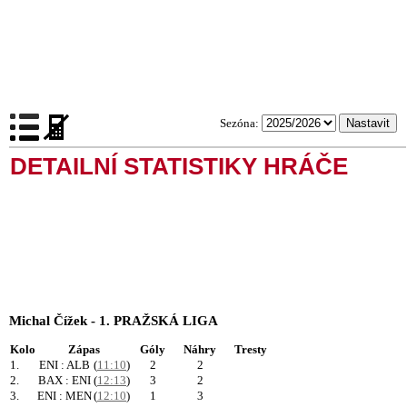
Sezóna:
DETAILNÍ STATISTIKY HRÁČE
Michal Čížek - 1. PRAŽSKÁ LIGA
Kolo
Zápas
Góly
Náhry
Tresty
1.
ENI : ALB
(
11:10
)
2
2
2.
BAX : ENI
(
12:13
)
3
2
3.
ENI : MEN
(
12:10
)
1
3