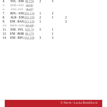
4.
SVL : ENI
(
9:15
)
2
5
5.
BOB : ENI
(
21:5
)
6.
ENI : FTL
(
4:17
)
7.
RFG : ENI
(
16:11
)
1
2
8.
ALB : ENI
(
10:10
)
2
1
2
9.
ENI : BAX
(
13:12
)
1
2
10.
MEN : ENI
(
11:10
)
11.
ENI : SVL
(
16:7
)
5
1
12.
ENI : BOB
(
6:17
)
1
14.
ENI : RFG
(
14:16
)
3
3
© Návrh - Lucka Boháčková