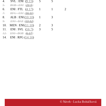
4.
SVL : ENI
(
9:15
)
5
5
5.
BOB : ENI
(
21:5
)
6.
ENI : FTL
(
4:17
)
1
1
2
7.
RFG : ENI
(
16:11
)
8.
ALB : ENI
(
10:10
)
1
3
9.
ENI : BAX
(
13:12
)
10.
MEN : ENI
(
11:10
)
2
3
11.
ENI : SVL
(
16:7
)
3
5
12.
ENI : BOB
(
6:17
)
14.
ENI : RFG
(
14:16
)
© Návrh - Lucka Boháčková