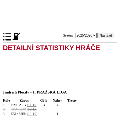
Sezóna:
DETAILNÍ STATISTIKY HRÁČE
Jindřich Plecitý - 1. PRAŽSKÁ LIGA
Kolo
Zápas
Góly
Náhry
Tresty
1.
ENI : ALB
(
11:10
)
3
4
2.
BAX : ENI
(
12:13
)
3.
ENI : MEN
(
12:10
)
1