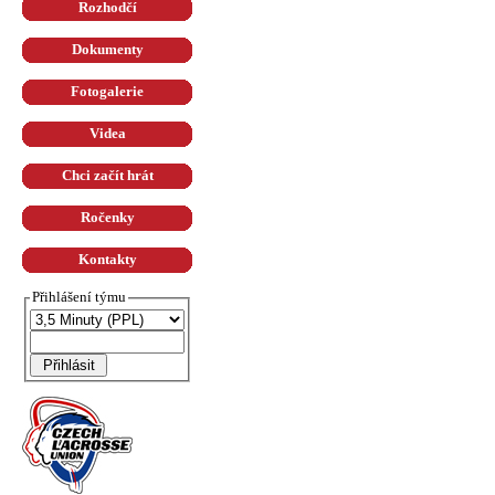
Rozhodčí
Dokumenty
Fotogalerie
Videa
Chci začít hrát
Ročenky
Kontakty
Přihlášení týmu