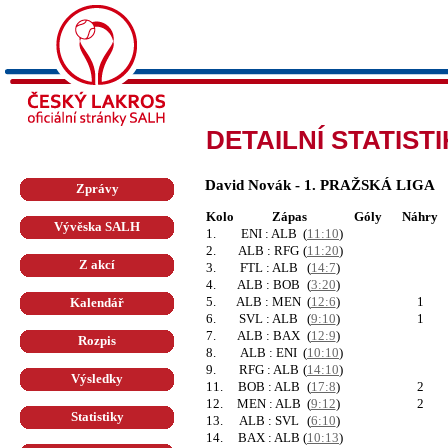
DETAILNÍ STATIST
David Novák - 1. PRAŽSKÁ LIGA
Zprávy
Kolo
Zápas
Góly
Náhry
Vývěska SALH
1.
ENI : ALB
(
11:10
)
2.
ALB : RFG
(
11:20
)
Z akcí
3.
FTL : ALB
(
14:7
)
4.
ALB : BOB
(
3:20
)
5.
ALB : MEN
(
12:6
)
1
Kalendář
6.
SVL : ALB
(
9:10
)
1
7.
ALB : BAX
(
12:9
)
Rozpis
8.
ALB : ENI
(
10:10
)
9.
RFG : ALB
(
14:10
)
Výsledky
11.
BOB : ALB
(
17:8
)
2
12.
MEN : ALB
(
9:12
)
2
Statistiky
13.
ALB : SVL
(
6:10
)
14.
BAX : ALB
(
10:13
)