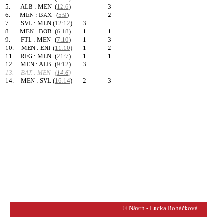
5.
ALB : MEN
(
12:6
)
3
6.
MEN : BAX
(
5:9
)
2
7.
SVL : MEN
(
12:12
)
3
8.
MEN : BOB
(
6:18
)
1
1
9.
FTL : MEN
(
7:10
)
1
3
10.
MEN : ENI
(
11:10
)
1
2
11.
RFG : MEN
(
21:7
)
1
1
12.
MEN : ALB
(
9:12
)
3
13.
BAX : MEN
(
14:6
)
14.
MEN : SVL
(
16:14
)
2
3
© Návrh - Lucka Boháčková