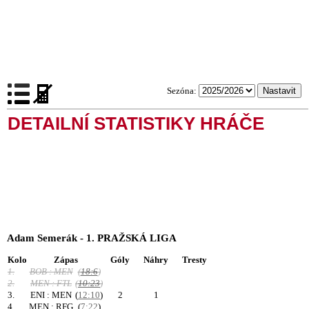
Sezóna:
DETAILNÍ STATISTIKY HRÁČE
Adam Semerák - 1. PRAŽSKÁ LIGA
Kolo
Zápas
Góly
Náhry
Tresty
1.
BOB : MEN
(
18:6
)
2.
MEN : FTL
(
10:23
)
3.
ENI : MEN
(
12:10
)
2
1
4.
MEN : RFG
(
7:22
)