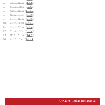
5.
ALB : MEN
(
12:6
)
6.
MEN : BAX
(
5:9
)
7.
SVL : MEN
(
12:12
)
8.
MEN : BOB
(
6:18
)
9.
FTL : MEN
(
7:10
)
10.
MEN : ENI
(
11:10
)
11.
RFG : MEN
(
21:7
)
12.
MEN : ALB
(
9:12
)
13.
BAX : MEN
(
14:6
)
14.
MEN : SVL
(
16:14
)
© Návrh - Lucka Boháčková