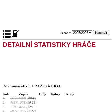
Sezóna:
DETAILNÍ STATISTIKY HRÁČE
Petr Semerák - 1. PRAŽSKÁ LIGA
Kolo
Zápas
Góly
Náhry
Tresty
1.
BOB : MEN
(
18:6
)
2.
MEN : FTL
(
10:23
)
3.
ENI : MEN
(
12:10
)
4.
MEN : RFG
(
7:22
)