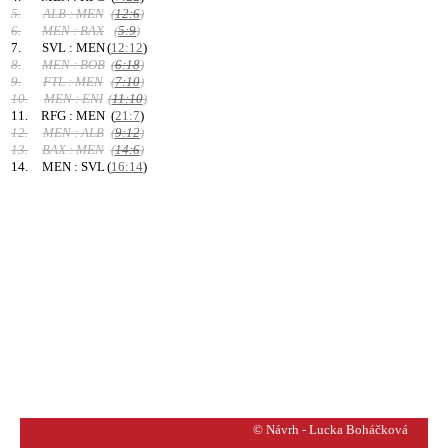
5.
ALB : MEN
(
12:6
)
6.
MEN : BAX
(
5:9
)
7.
SVL : MEN
(
12:12
)
8.
MEN : BOB
(
6:18
)
9.
FTL : MEN
(
7:10
)
10.
MEN : ENI
(
11:10
)
11.
RFG : MEN
(
21:7
)
12.
MEN : ALB
(
9:12
)
13.
BAX : MEN
(
14:6
)
14.
MEN : SVL
(
16:14
)
© Návrh - Lucka Boháčková