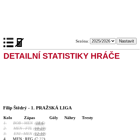
Sezóna:
DETAILNÍ STATISTIKY HRÁČE
Filip Štědrý - 1. PRAŽSKÁ LIGA
Kolo
Zápas
Góly
Náhry
Tresty
1.
BOB : MEN
(
18:6
)
2.
MEN : FTL
(
10:23
)
3.
ENI : MEN
(
12:10
)
4.
MEN : RFG
(
7:22
)