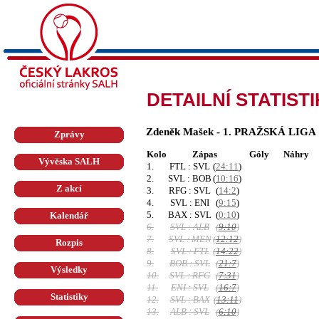
DETAILNÍ STATIST
Zdeněk Mašek - 1. PRAŽSKÁ LIGA
Zprávy
Kolo
Zápas
Góly
Náhry
Vývěska SALH
1.
FTL : SVL
(
24:11
)
2.
SVL : BOB
(
10:16
)
Z akcí
3.
RFG : SVL
(
14:2
)
4.
SVL : ENI
(
9:15
)
5.
BAX : SVL
(
0:10
)
Kalendář
6.
SVL : ALB
(
9:10
)
7.
SVL : MEN
(
12:12
)
Rozpis
8.
SVL : FTL
(
14:22
)
9.
BOB : SVL
(
21:7
)
Výsledky
10.
SVL : RFG
(
7:31
)
11.
ENI : SVL
(
16:7
)
Statistiky
12.
SVL : BAX
(
13:11
)
13.
ALB : SVL
(
6:10
)