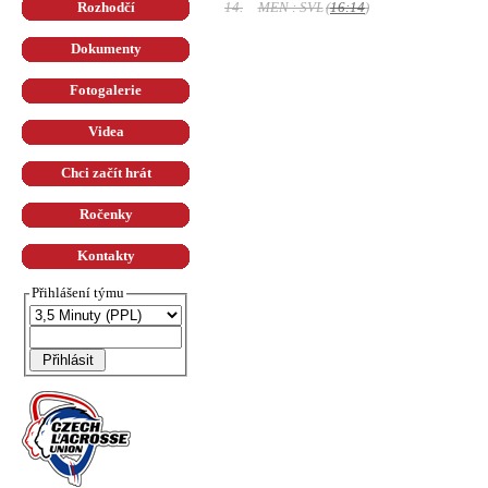
14.
MEN : SVL
(
16:14
)
Rozhodčí
Dokumenty
Fotogalerie
Videa
Chci začít hrát
Ročenky
Kontakty
Přihlášení týmu