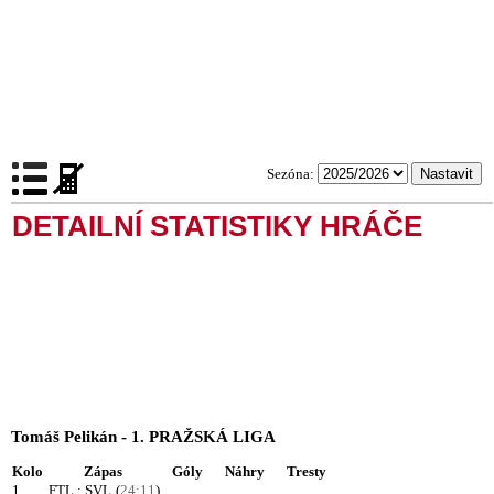
Sezóna:
DETAILNÍ STATISTIKY HRÁČE
Tomáš Pelikán - 1. PRAŽSKÁ LIGA
Kolo
Zápas
Góly
Náhry
Tresty
1.
FTL : SVL
(
24:11
)