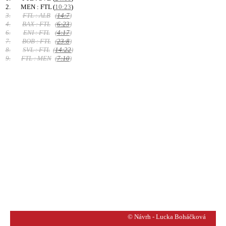
2.
MEN : FTL
(
10:23
)
3.
FTL : ALB
(
14:7
)
4.
BAX : FTL
(
6:23
)
6.
ENI : FTL
(
4:17
)
7.
BOB : FTL
(
23:8
)
8.
SVL : FTL
(
14:22
)
9.
FTL : MEN
(
7:10
)
© Návrh - Lucka Boháčková