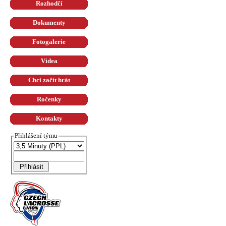
Rozhodčí
Dokumenty
Fotogalerie
Videa
Chci začít hrát
Ročenky
Kontakty
Přihlášení týmu