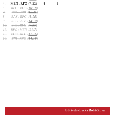
4.
MEN : RFG
(
7:22
)
8
3
6.
RFG : BOB
(
10:18
)
7.
RFG : ENI
(
16:11
)
8.
BAX : RFG
(
6:18
)
9.
RFG : ALB
(
14:10
)
10.
SVL : RFG
(
7:31
)
11.
RFG : MEN
(
21:7
)
13.
BOB : RFG
(
17:16
)
14.
ENI : RFG
(
14:16
)
© Návrh - Lucka Boháčková