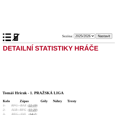
Sezóna:
DETAILNÍ STATISTIKY HRÁČE
Tomáš Hricuk - 1. PRAŽSKÁ LIGA
Kolo
Zápas
Góly
Náhry
Tresty
1.
RFG : BAX
(
22:19
)
2.
ALB : RFG
(
11:20
)
3.
RFG : SVL
(
14:2
)