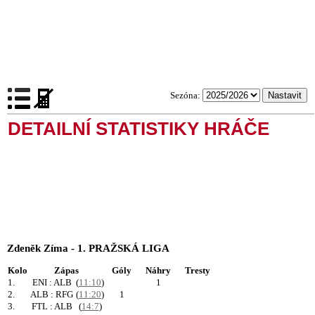
Sezóna:
DETAILNÍ STATISTIKY HRÁČE
Zdeněk Zíma - 1. PRAŽSKÁ LIGA
Kolo
Zápas
Góly
Náhry
Tresty
1.
ENI : ALB
(
11:10
)
1
2.
ALB : RFG
(
11:20
)
1
3.
FTL : ALB
(
14:7
)