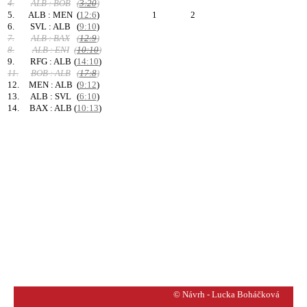
4.
ALB : BOB
(
3:20
)
5.
ALB : MEN
(
12:6
)
1
2
6.
SVL : ALB
(
9:10
)
7.
ALB : BAX
(
12:9
)
8.
ALB : ENI
(
10:10
)
9.
RFG : ALB
(
14:10
)
11.
BOB : ALB
(
17:8
)
12.
MEN : ALB
(
9:12
)
13.
ALB : SVL
(
6:10
)
14.
BAX : ALB
(
10:13
)
© Návrh - Lucka Boháčková