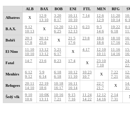
ALB
BAX
BOB
ENI
FTL
MEN
RFG
S
12:9
3:20
10:11
7:14
12:6
11:20
10
Albatros
X
13:10
8:17
10:10
12:9
10:14
6:
9:12
12:20
12:13
6:23
9:5
19:22
0:
B.A.X.
X
10:13
6:25
12:13
14:6
6:18
11
20:3
20:12
21:5
23:8
18:6
18:10
16
Bobři
X
17:8
25:6
17:6
18:6
17:16
21
11:10
13:12
5:21
4:17
12:10
11:16
15
El Nino
X
10:10
13:12
6:17
10:11
14:16
16
14:7
23:6
8:23
17:4
23:10
24
Fatal
X
7:10
22
6:12
5:9
6:18
10:12
10:23
7:22
12
Menhirs
X
9:12
6:14
6:18
11:10
10:7
7:21
16
20:11
22:19
10:18
16:11
22:7
14
Refugees
X
14:10
18:6
16:17
16:14
21:7
31
9:10
10:0K
10:16
9:15
11:24
12:12
2:14
Šedý vlk
10:6
13:11
7:21
7:16
14:22
14:16
7:31