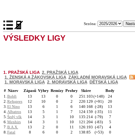
Sezóna:
VÝSLEDKY LIGY
1. PRAŽSKÁ LIGA
2. PRAŽSKÁ LIGA
1. ŽENSKÁ A ŽÁKOVSKÁ LIGA
ZÁKLADNÍ MORAVSKÁ LIGA
1. MORAVSKÁ LIGA
2. MORAVSKÁ LIGA
DĚTSKÁ LIGA
#
Název
Zápasů
Výhry
Remízy
Prohry
Skóre
Body
1.
Bobři
13
13
0
0
251:103
(+148)
24
2.
Refugees
12
10
0
2
220:129
(+91)
20
3.
El Nino
13
6
1
6
140:168
(-28)
13
4.
Albatros
13
5
1
7
124:159
(-35)
11
5.
Šedý vlk
14
3
1
10
135:214
(-79)
7
6.
Menhirs
14
3
1
10
121:204
(-83)
5
7.
B.A.X.
13
2
0
11
126:193
(-67)
4
8.
Fatal
8
6
0
2
138:85
(+53)
0