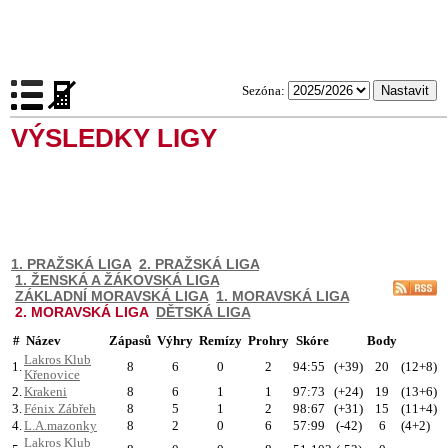
Sezóna:
VÝSLEDKY LIGY
1. PRAŽSKÁ LIGA
2. PRAŽSKÁ LIGA
1. ŽENSKÁ A ŽÁKOVSKÁ LIGA
ZÁKLADNÍ MORAVSKÁ LIGA
1. MORAVSKÁ LIGA
2. MORAVSKÁ LIGA
DĚTSKÁ LIGA
#
Název
Zápasů
Výhry
Remízy
Prohry
Skóre
Body
Lakros Klub
1.
8
6
0
2
94:55
(+39)
20
(12+8)
Křenovice
2.
Krakeni
8
6
1
1
97:73
(+24)
19
(13+6)
3.
Fénix Zábřeh
8
5
1
2
98:67
(+31)
15
(11+4)
4.
L.A.mazonky
8
2
0
6
57:99
(-42)
6
(4+2)
Lakros Klub