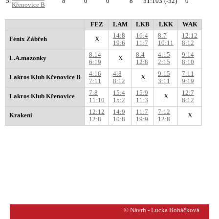
5.
8
0
0
8
51:103
(-52)
0
Křenovice B
FEZ
LAM
LKB
LKK
WAK
14:8
16:4
8:7
12:12
Fénix Zábřeh
X
19:6
11:7
10:11
8:12
8:14
8:4
4:15
9:14
L.A.mazonky
X
6:19
12:8
2:15
8:10
4:16
4:8
9:15
7:11
Lakros Klub Křenovice B
X
7:11
8:12
3:11
9:19
7:8
15:4
15:9
12:7
Lakros Klub Křenovice
X
11:10
15:2
11:3
8:12
12:12
14:9
11:7
7:12
Krakeni
X
12:8
10:8
19:9
12:8
© Návrh - Lucka Boháčková