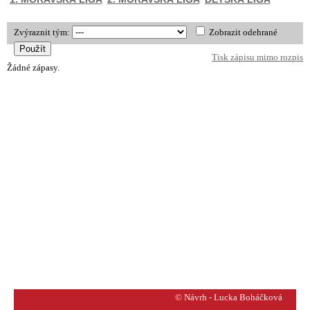
Zvýraznit tým:
Zobrazit odehrané
Tisk zápisu mimo rozpis
Žádné zápasy.
© Návrh - Lucka Boháčková