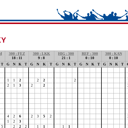
KY
M
300 : FEZ
300 : LKK
HIG : 300
REF : 300
300 : KAN
18 : 11
9 : 8
21 : 1
0 : 10
0 : 10
T
G
N
K
T
G
N
K
T
G
N
K
T
G
N
K
T
G
N
K
T
1
1
2
2
2
2
2
1
3
2
2
4
2
6
2
3
5
2
1
2
3
5
2
2
2
1
1
1
1