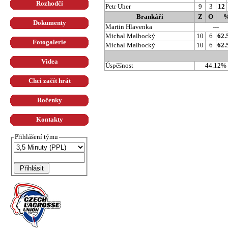
Rozhodčí
Petr Uher
9
3
12
Brankáři
Z
O
Dokumenty
Martin Hlavenka
---
Michal Malhocký
10
6
62
Fotogalerie
Michal Malhocký
10
6
62
Videa
Úspěšnost
44.12%
Chci začít hrát
Ročenky
Kontakty
Přihlášení týmu