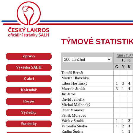
TÝMOVÉ STATISTI
300 : LA
Zprávy
15 : 6
G
N
K
Vývěska SALH
Tomáš Bernát
Martin Hlavenka
Z akcí
Libor Hostinský
1
3
4
Marcela Janků
3
1
4
Kalendář
Jiří Jaroš
David Jemelík
Rozpis
Michal Malhocký
Peter Moravec
Výsledky
Patrik Moravec
Václav Straka
1
1
2
Statistiky
Veronika Straka
1
2
3
Radim Šudrla
1
1