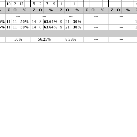
10
2
12
5
2
7
9
1
1
%
Z
O
%
Z
O
%
Z
O
%
Z
O
%
Z
O
%
---
---
---
---
---
.5%
11
11
50%
14
8
63.64%
9
21
30%
---
---
.5%
11
11
50%
14
8
63.64%
9
21
30%
---
---
50%
56.25%
8.33%
---
---