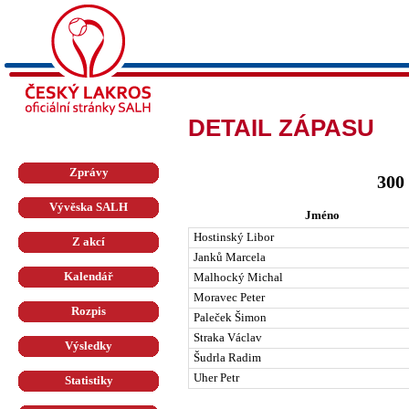
DETAIL ZÁPASU
Zprávy
300
Vývěska SALH
Jméno
Hostinský Libor
Z akcí
Janků Marcela
Kalendář
Malhocký Michal
Moravec Peter
Rozpis
Paleček Šimon
Straka Václav
Výsledky
Šudrla Radim
Uher Petr
Statistiky