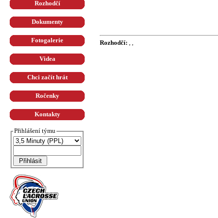
Rozhodčí
Dokumenty
Fotogalerie
Rozhodčí:
, ,
Videa
Chci začít hrát
Ročenky
Kontakty
Přihlášení týmu