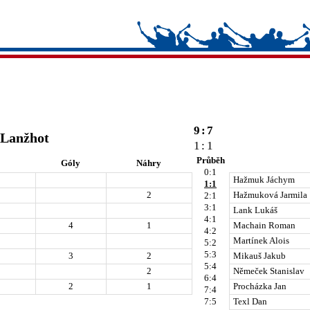
9
:
7
 Lanžhot
1
:
1
Průběh
Góly
Náhry
0:1
Hažmuk Jáchym
1:1
2
Hažmuková Jarmila
2:1
3:1
Lank Lukáš
4:1
4
1
Machain Roman
4:2
Martínek Alois
5:2
5:3
3
2
Mikauš Jakub
5:4
2
Němeček Stanislav
6:4
2
1
Procházka Jan
7:4
7:5
Texl Dan