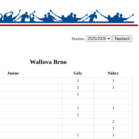
Sezóna:
Wallova Brno
Jméno
Góly
Náhry
1
1
1
1
1
1
1
2
2
1
1
1