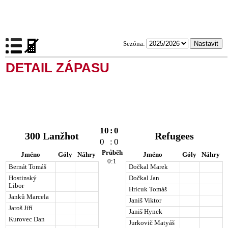
Sezóna:
DETAIL ZÁPASU
10
:
0
300 Lanžhot
Refugees
0
:
0
Průběh
Jméno
Góly
Náhry
Jméno
Góly
Náhry
0:1
Bernát Tomáš
Dočkal Marek
Hostinský
Dočkal Jan
Libor
Hricuk Tomáš
Janků Marcela
Janiš Viktor
Jaroš Jiří
Janiš Hynek
Kurovec Dan
Jurkovič Matyáš