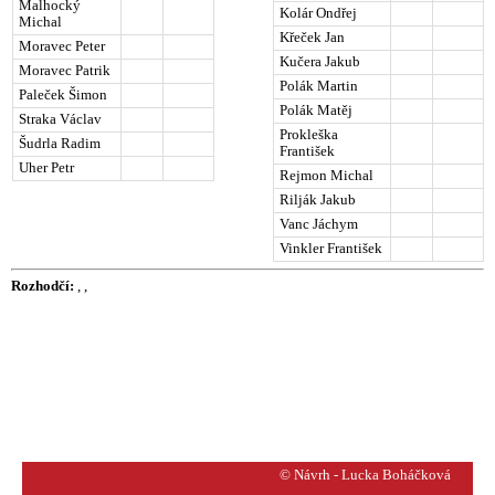
Malhocký
Kolár Ondřej
Michal
Křeček Jan
Moravec Peter
Kučera Jakub
Moravec Patrik
Polák Martin
Paleček Šimon
Polák Matěj
Straka Václav
Prokleška
Šudrla Radim
František
Uher Petr
Rejmon Michal
Rilják Jakub
Vanc Jáchym
Vinkler František
Rozhodčí:
, ,
© Návrh - Lucka Boháčková