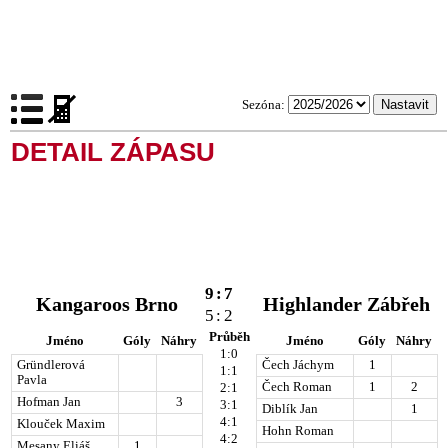
Sezóna:
DETAIL ZÁPASU
9
:
7
Kangaroos Brno
Highlander Zábřeh
5
:
2
Průběh
Jméno
Góly
Náhry
Jméno
Góly
Náhry
1:0
Gründlerová
Čech Jáchym
1
1:1
Pavla
Čech Roman
1
2
2:1
Hofman Jan
3
3:1
Diblík Jan
1
4:1
Klouček Maxim
Hohn Roman
4:2
Mesany Eliáš
1