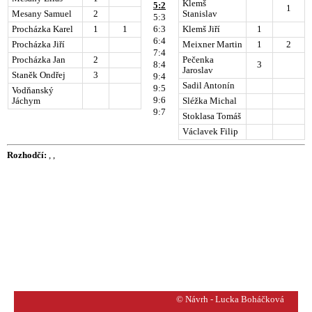
Klemš
5:2
1
Mesany Samuel
2
Stanislav
5:3
Procházka Karel
1
1
6:3
Klemš Jiří
1
6:4
Procházka Jiří
Meixner Martin
1
2
7:4
Procházka Jan
2
Pečenka
8:4
3
Jaroslav
Staněk Ondřej
3
9:4
Sadil Antonín
9:5
Vodňanský
9:6
Jáchym
Sléžka Michal
9:7
Stoklasa Tomáš
Václavek Filip
Rozhodčí:
, ,
© Návrh - Lucka Boháčková