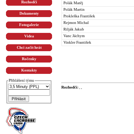
Rozhodčí
Polák Matěj
Polák Martin
Dokumenty
Prokleška František
Rejmon Michal
Fotogalerie
Rilják Jakub
Vanc Jáchym
Videa
Vinkler František
Chci začít hrát
Ročenky
Kontakty
Přihlášení týmu
Rozhodčí:
, ,