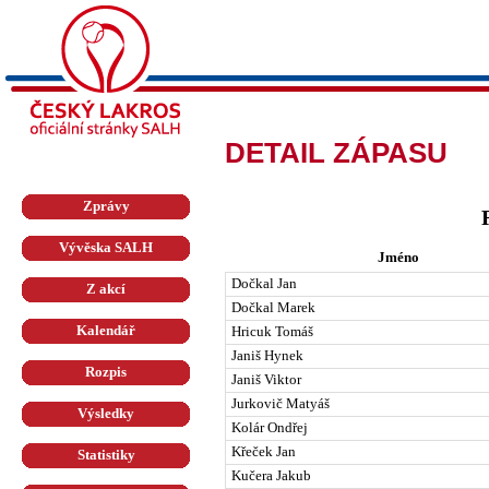
DETAIL ZÁPASU
Zprávy
Vývěska SALH
Jméno
Dočkal Jan
Z akcí
Dočkal Marek
Kalendář
Hricuk Tomáš
Janiš Hynek
Rozpis
Janiš Viktor
Jurkovič Matyáš
Výsledky
Kolár Ondřej
Křeček Jan
Statistiky
Kučera Jakub