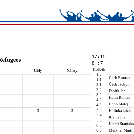
17
:
11
Refugees
8
:
7
Průběh
Góly
Náhry
1:0
Čech Roman
1:1
Čech Jáchym
2:1
2:2
Diblík Jan
3:2
Hohn Roman
4:2
1
Hohn Matěj
4:3
5:3
3
3
Holinka Jakub
5:4
Klemš Jiří
5:5
Klemš Stanisla
6:5
6:6
Meixner Marti