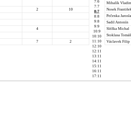
7:6
Mihalík Vladim
7:7
2
10
Nosek Františe
8:7
Pečenka Jarosl
8:8
9:8
Sadil Antonín
9:9
4
Sléžka Michal
10:9
Stoklasa Tomáš
10:10
11:10
7
2
Václavek Filip
12:10
12:11
13:11
14:11
15:11
16:11
17:11