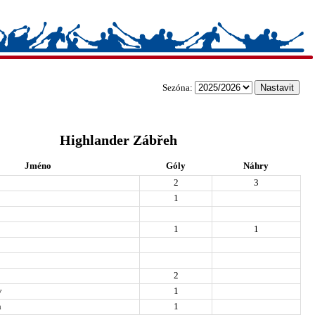
Sezóna:
Highlander Zábřeh
Jméno
Góly
Náhry
2
3
1
1
1
2
v
1
n
1