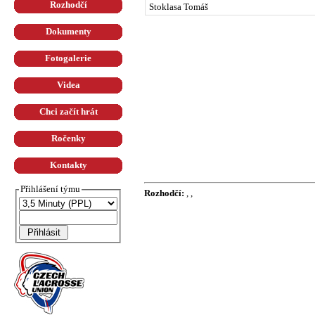
Rozhodčí
Stoklasa Tomáš
Dokumenty
Fotogalerie
Videa
Chci začít hrát
Ročenky
Kontakty
Přihlášení týmu
Rozhodčí:
, ,