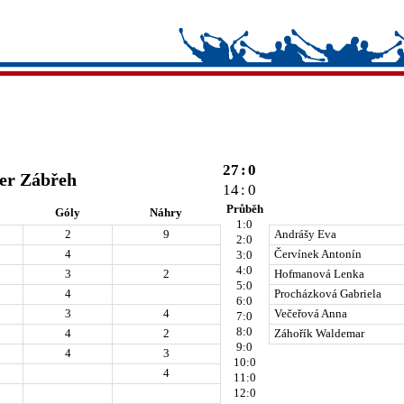
27
:
0
er Zábřeh
14
:
0
Průběh
Góly
Náhry
1:0
2
9
Andrášy Eva
2:0
4
Červínek Antonín
3:0
4:0
3
2
Hofmanová Lenka
5:0
4
Procházková Gabriela
6:0
3
4
Večeřová Anna
7:0
8:0
4
2
Záhořík Waldemar
9:0
4
3
10:0
4
11:0
12:0