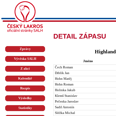
DETAIL ZÁPASU
Zprávy
Highland
Vývěska SALH
Jméno
Čech Roman
Z akcí
Diblík Jan
Kalendář
Hohn Matěj
Hohn Roman
Rozpis
Holinka Jakub
Klemš Stanislav
Výsledky
Pečenka Jaroslav
Sadil Antonín
Statistiky
Sléžka Michal