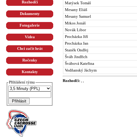
Rozhodčí
Matýsek Tomáš
Mesany Eliáš
Dokumenty
Mesany Samuel
Mrkos Jonáš
Fotogalerie
Novák Libor
Procházka Jiří
Videa
Procházka Jan
Chci začít hrát
Staněk Ondřej
Šváb Jindřich
Ročenky
Švábová Kateřina
Vodňanský Jáchym
Kontakty
Rozhodčí:
, ,
Přihlášení týmu