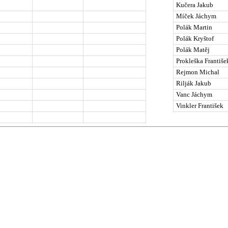
Kučera Jakub
Míček Jáchym
Polák Martin
Polák Kryštof
Polák Matěj
Prokleška Františe
Rejmon Michal
Rilják Jakub
Vanc Jáchym
Vinkler František