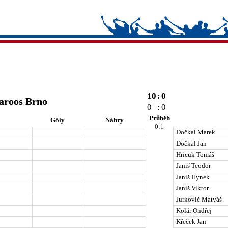
10
:
0
aroos Brno
0
:
0
Průběh
Góly
Náhry
0:1
Dočkal Marek
Dočkal Jan
Hricuk Tomáš
Janiš Teodor
Janiš Hynek
Janiš Viktor
Jurkovič Matyáš
Kolár Ondřej
Křeček Jan