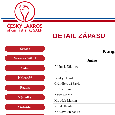
DETAIL ZÁPASU
Zprávy
Kang
Vývěska SALH
Jméno
Adámek Nikolas
Z akcí
Bidlo Jiří
Kalendář
Farský David
Gründlerová Pavla
Rozpis
Hofman Jan
Kareš Martin
Výsledky
Klouček Maxim
Kotek Tomáš
Statistiky
Kotková Štěpánka