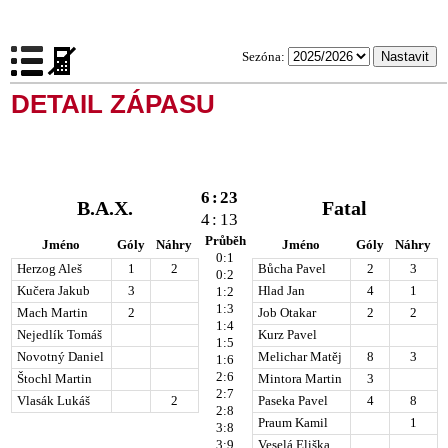
Sezóna:
DETAIL ZÁPASU
6
:
23
B.A.X.
Fatal
4
:
13
Průběh
Jméno
Góly
Náhry
Jméno
Góly
Náhry
0:1
Herzog Aleš
1
2
Bůcha Pavel
2
3
0:2
Kučera Jakub
3
Hlad Jan
4
1
1:2
1:3
Mach Martin
2
Job Otakar
2
2
1:4
Nejedlík Tomáš
Kurz Pavel
1:5
Novotný Daniel
Melichar Matěj
8
3
1:6
2:6
Štochl Martin
Mintora Martin
3
2:7
Vlasák Lukáš
2
Paseka Pavel
4
8
2:8
Praum Kamil
1
3:8
3:9
Veselá Eliška