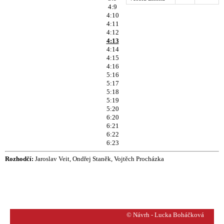
4:9
4:10
4:11
4:12
4:13
4:14
4:15
4:16
5:16
5:17
5:18
5:19
5:20
6:20
6:21
6:22
6:23
Rozhodčí:
Jaroslav Veit, Ondřej Staněk, Vojtěch Procházka
© Návrh - Lucka Boháčková