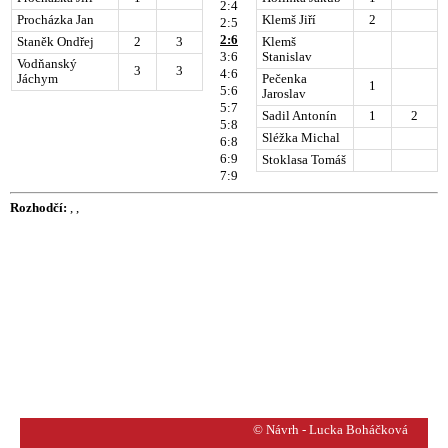
2:4
Procházka Jan
Klemš Jiří
2
2:5
2:6
Staněk Ondřej
2
3
Klemš
3:6
Stanislav
Vodňanský
3
3
4:6
Jáchym
Pečenka
1
5:6
Jaroslav
5:7
Sadil Antonín
1
2
5:8
Sléžka Michal
6:8
6:9
Stoklasa Tomáš
7:9
Rozhodčí:
, ,
© Návrh - Lucka Boháčková