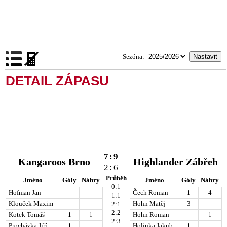
Sezóna:
DETAIL ZÁPASU
7
:
9
Kangaroos Brno
Highlander Zábřeh
2
:
6
Průběh
Jméno
Góly
Náhry
Jméno
Góly
Náhry
0:1
Hofman Jan
Čech Roman
1
4
1:1
Klouček Maxim
Hohn Matěj
3
2:1
2:2
Kotek Tomáš
1
1
Hohn Roman
1
2:3
Procházka Jiří
1
Holinka Jakub
1