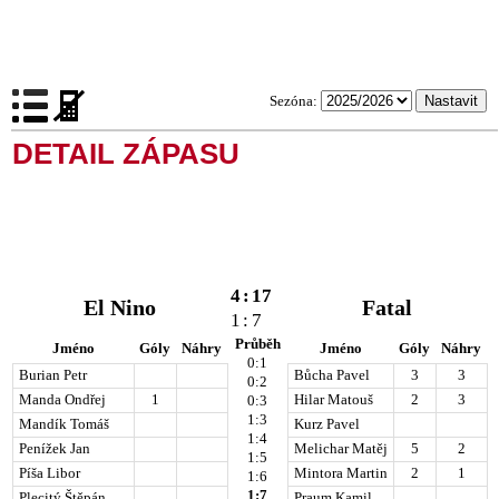
Sezóna:
DETAIL ZÁPASU
4
:
17
El Nino
Fatal
1
:
7
Průběh
Jméno
Góly
Náhry
Jméno
Góly
Náhry
0:1
Burian Petr
Bůcha Pavel
3
3
0:2
Manda Ondřej
1
Hilar Matouš
2
3
0:3
1:3
Mandík Tomáš
Kurz Pavel
1:4
Penížek Jan
Melichar Matěj
5
2
1:5
Píša Libor
Mintora Martin
2
1
1:6
1:7
Plecitý Štěpán
Praum Kamil