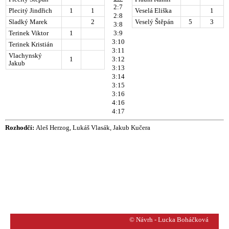
2:7
Plecitý Jindřich
1
1
Veselá Eliška
1
2:8
Sladký Marek
2
Veselý Štěpán
5
3
3:8
Terinek Viktor
1
3:9
3:10
Terinek Kristián
3:11
Vlachynský
1
3:12
Jakub
3:13
3:14
3:15
3:16
4:16
4:17
Rozhodčí:
Aleš Herzog, Lukáš Vlasák, Jakub Kučera
© Návrh - Lucka Boháčková