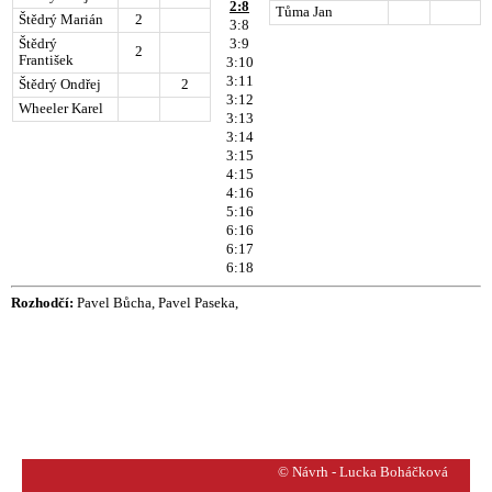
2:8
Tůma Jan
Štědrý Marián
2
3:8
Štědrý
3:9
2
František
3:10
3:11
Štědrý Ondřej
2
3:12
Wheeler Karel
3:13
3:14
3:15
4:15
4:16
5:16
6:16
6:17
6:18
Rozhodčí:
Pavel Bůcha, Pavel Paseka,
© Návrh - Lucka Boháčková