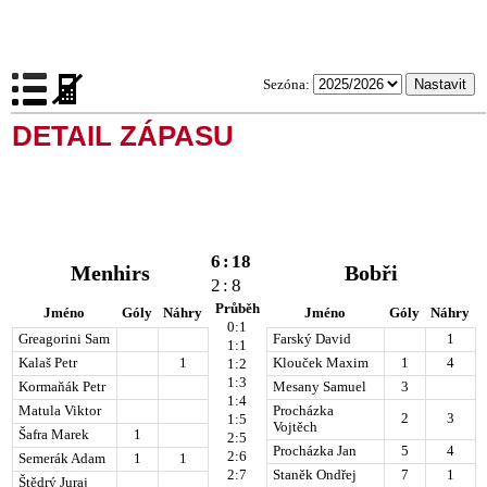
Sezóna:
DETAIL ZÁPASU
6
:
18
Menhirs
Bobři
2
:
8
Průběh
Jméno
Góly
Náhry
Jméno
Góly
Náhry
0:1
Greagorini Sam
Farský David
1
1:1
Kalaš Petr
1
Klouček Maxim
1
4
1:2
1:3
Kormaňák Petr
Mesany Samuel
3
1:4
Matula Viktor
Procházka
2
3
1:5
Vojtěch
Šafra Marek
1
2:5
Procházka Jan
5
4
2:6
Semerák Adam
1
1
2:7
Staněk Ondřej
7
1
Štědrý Juraj