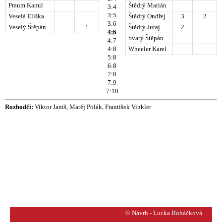
Praum Kamil
Štědrý Marián
3:4
3:5
Veselá Eliška
Štědrý Ondřej
3
2
3:6
Veselý Štěpán
1
Štědrý Juraj
2
4:6
Svatý Štěpán
4:7
4:8
Wheeler Karel
5:8
6:8
7:8
7:9
7:10
Rozhodčí:
Viktor Janiš, Matěj Polák, František Vinkler
© Návrh - Lucka Boháčková