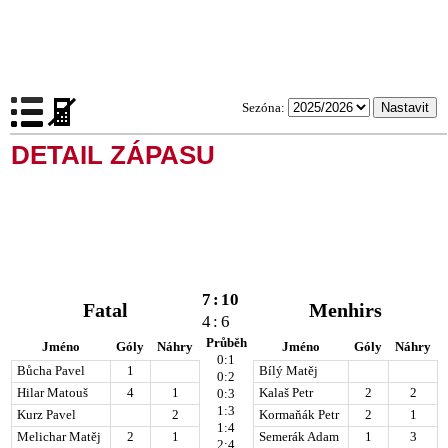
Sezóna:
DETAIL ZÁPASU
7
:
10
Fatal
Menhirs
4
:
6
Průběh
Jméno
Góly
Náhry
Jméno
Góly
Náhry
0:1
Bůcha Pavel
1
Bílý Matěj
0:2
Hilar Matouš
4
1
Kalaš Petr
2
2
0:3
1:3
Kurz Pavel
2
Kormaňák Petr
2
1
1:4
Melichar Matěj
2
1
Semerák Adam
1
3
2:4